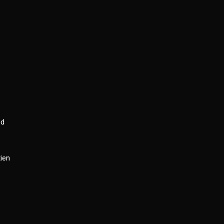
od
ien