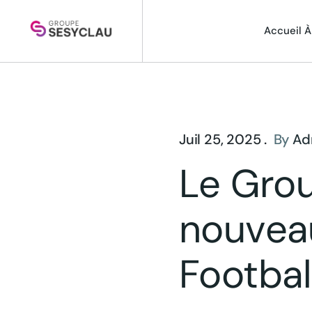
Accueil
À
Juil 25, 2025 .
By
Ad
Le Grou
nouveau
Footbal