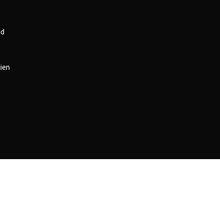
od
ien