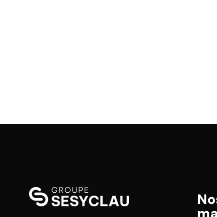
No
ma