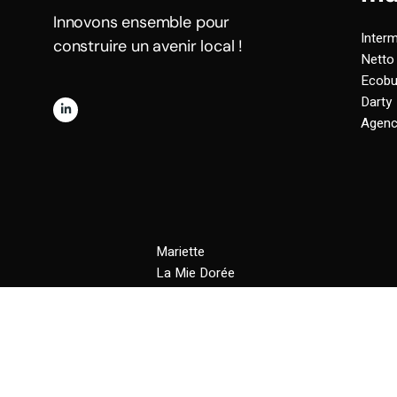
Innovons ensemble pour
Inter
construire un avenir local !
Netto
Ecobu
Darty
Agenc
Mariette
La Mie Dorée
Le Noirlac
Les Lofts du Noirlac