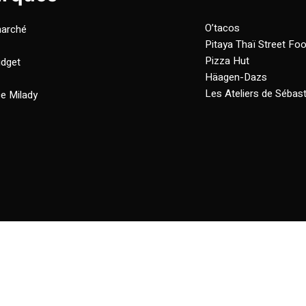
O’tacos
marché
Pitaya Thaï Street Fo
Pizza Hut
dget
Häagen-Dazs
Les Ateliers de Sébast
e Milady