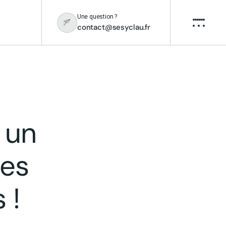
Une question ?
contact@sesyclau.fr
 un
ges
 !